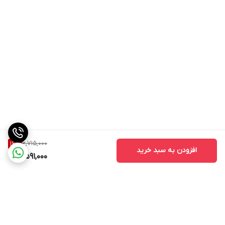
6,715,000
16
%
افزودن به سبد خرید
5,591,000