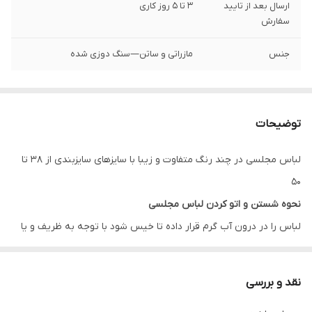
ارسال بعد از تایید
3 تا 5 روز کاری
سفارش
جنس
مازراتی و ساتن—سنگ دوزی شده
توضیحات
لباس مجلسی در چند رنگ متفاوت و زیبا با سایزهای سایزبندی از 38 تا
50
نحوه شستن و اتو کردن لباس مجلسی
لباس را در درون آب گرم قرار داده تا خیس شود با توجه به ظریف و یا
ضخیم بودن بافت پارچه مقداری پودر لباس شویی به آب گرم اضافه
کنید، لباس را به آرامی چنگ بزنید و دقت کنید به بافت پارچه آسیب
نقد و بررسی
وارد نشود چراکه دارای بافتی حساس است پس بهتر است در هوای آزاد