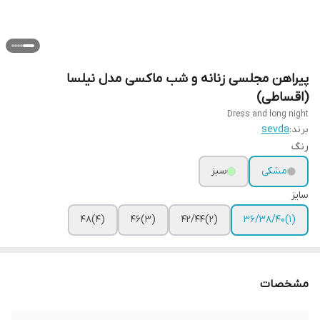
پیراهن مجلسی زنانه و شب ماکسی مدل نیلسا
(اقساطی)
Dress and long night
برند:
sevda
رنگ
مشکی
سبز
سایز
(۴)۴۸
(۳)۴۶
(۲)۴۲/۴۴
(۱)۳۶/۳۸/۴۰
مشخصات