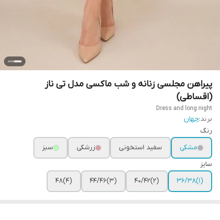
پیراهن مجلسی زنانه و شب ماکسی مدل تی ناز
(اقساطی)
Dress and long night
برند:
جهان
رنگ
مشکی
سفید استخونی
زرشکی
سبز
سایز
(۴)۴۸
(۳)۴۴/۴۶
(۲)۴۰/۴۲
(۱)۳۶/۳۸