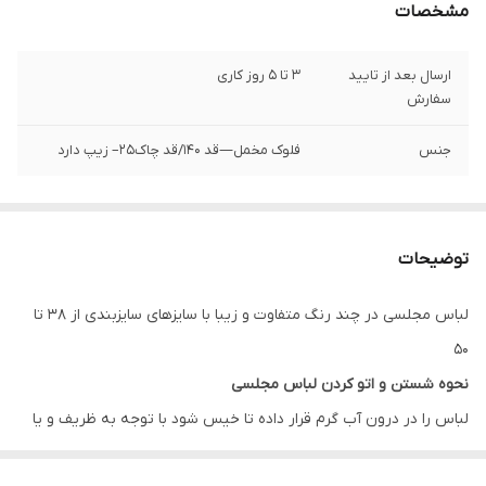
مشخصات
ارسال بعد از تایید
3 تا 5 روز کاری
سفارش
جنس
فلوک مخمل—قد ۱۴۰/قد چاک۲۵– زیپ دارد
توضیحات
لباس مجلسی در چند رنگ متفاوت و زیبا با سایزهای سایزبندی از 38 تا
50
نحوه شستن و اتو کردن لباس مجلسی
لباس را در درون آب گرم قرار داده تا خیس شود با توجه به ظریف و یا
ضخیم بودن بافت پارچه مقداری پودر لباس شویی به آب گرم اضافه