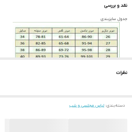
کنید، لباس را به آرامی چنگ بزنید و دقت کنید به بافت پارچه آسیب
نقد و بررسی
وارد نشود چراکه دارای بافتی حساس است پس بهتر است در هوای آزاد
جدول سایزبندی
خشک شود لباس ها را در سایه خشک کنید به دور از نور خوشید این
روش بسیار بهتری است. برای اتو کردن این نوع پارچه ها باید نکاتی را
نیز رعایت کنید، قبل از هرکاری از تمیز بودن کف اتو اطمینان حاصل کنید،
پارچه سفید نازکی روی لباس قرار داده و به آرامی با درجه کم اتو بزنید و
به مراتب درجه را بروی ارقام بیشتری تنظیم کنید. توجه کنید قسمت
های توری با درجه کم اتو شود.
نظرات
لطفا در ثبت سفارش سایز خود دقت نمایید
دسته‌بندی
:
لباس مجلسی و شب
لطفا با دقت اندازه های خود را انتخاب بفرماییدچون امکان تعویض به
دلیل سایز وجود ندارد