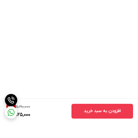
5,190,000
22
%
افزودن به سبد خرید
4,025,000