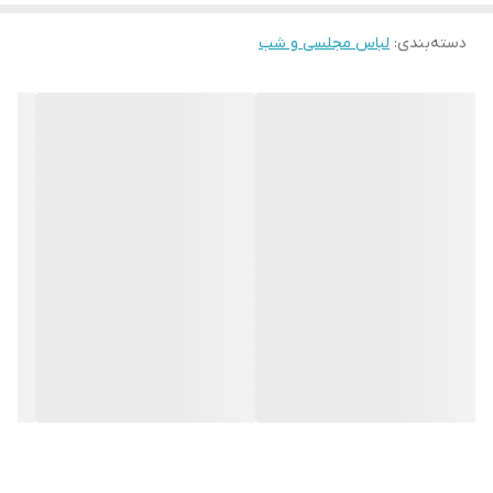
دسته‌بندی
:
لباس مجلسی و شب
لطفا با دقت اندازه های خود را انتخاب بفرماییدچون امکان تعویض به
دلیل سایز وجود ندارد