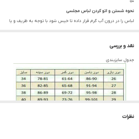
50
نحوه شستن و اتو کردن لباس مجلسی
لباس را در درون آب گرم قرار داده تا خیس شود با توجه به ظریف و یا
ضخیم بودن بافت پارچه مقداری پودر لباس شویی به آب گرم اضافه
کنید، لباس را به آرامی چنگ بزنید و دقت کنید به بافت پارچه آسیب
نقد و بررسی
وارد نشود چراکه دارای بافتی حساس است پس بهتر است در هوای آزاد
جدول سایزبندی
خشک شود لباس ها را در سایه خشک کنید به دور از نور خوشید این
روش بسیار بهتری است. برای اتو کردن این نوع پارچه ها باید نکاتی را
نیز رعایت کنید، قبل از هرکاری از تمیز بودن کف اتو اطمینان حاصل کنید،
پارچه سفید نازکی روی لباس قرار داده و به آرامی با درجه کم اتو بزنید و
به مراتب درجه را بروی ارقام بیشتری تنظیم کنید. توجه کنید قسمت
های توری با درجه کم اتو شود.
نظرات
لطفا در ثبت سفارش سایز خود دقت نمایید