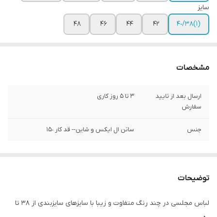
سایز
۴۸
۴۶
۴۴
۴٢
(١)٣٨/۴٠
مشخصات
ارسال بعد از تایید
3 تا 5 روز کاری
سفارش
جنس
ساتن ال ایکس و شاین-- قد کار ١۵٠
توضیحات
لباس مجلسی در چند رنگ متفاوت و زیبا با سایزهای سایزبندی از 38 تا