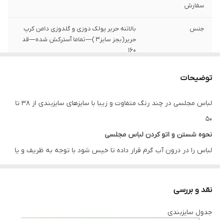
سفارش
جنس
بالاتنه حریر پولک دوزی و گلدوزی دامن کرپ
حریر(بجز سایز۳ )—تماما آسترکش شده—قد
۱۶۰
توضیحات
سایز۳ بدون خرجکار روی دامن است— سایز۱
توضیحات
دورسینه ۹۶– سایز۲ دور سینه ۱۰۶– سایز۳ دور
سینه ۱۱۶
لباس مجلسی در چند رنگ متفاوت و زیبا با سایزهای سایزبندی از 38 تا
50
نحوه شستن و اتو کردن لباس مجلسی
لباس را در درون آب گرم قرار داده تا خیس شود با توجه به ظریف و یا
ضخیم بودن بافت پارچه مقداری پودر لباس شویی به آب گرم اضافه
کنید، لباس را به آرامی چنگ بزنید و دقت کنید به بافت پارچه آسیب
نقد و بررسی
وارد نشود چراکه دارای بافتی حساس است پس بهتر است در هوای آزاد
جدول سایزبندی
خشک شود لباس ها را در سایه خشک کنید به دور از نور خوشید این