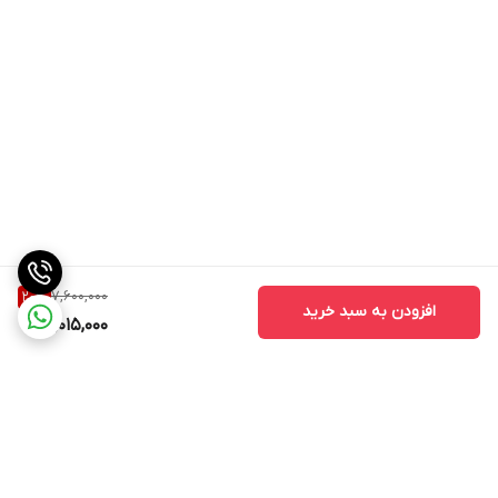
7,600,000
20
%
افزودن به سبد خرید
6,015,000