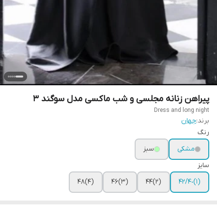
پیراهن زنانه مجلسی و شب ماکسی مدل سوگند ٣
Dress and long night
برند:
جهان
رنگ
مشکی
سبز
سایز
(۴)۴٨
(٣)۴۶
(٢)۴۴
(١)۴٠/۴٢