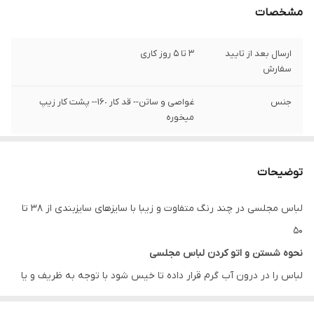
مشخصات
ارسال بعد از تایید
3 تا 5 روز کاری
سفارش
جنس
غواصی و ساتن-- قد کار ١۶٠-- پشت کار زیپ
میخوره
توضیحات
لباس مجلسی در چند رنگ متفاوت و زیبا با سایزهای سایزبندی از 38 تا
50
نحوه شستن و اتو کردن لباس مجلسی
لباس را در درون آب گرم قرار داده تا خیس شود با توجه به ظریف و یا
ضخیم بودن بافت پارچه مقداری پودر لباس شویی به آب گرم اضافه