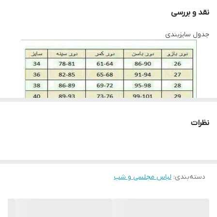
کنید، لباس را به آرامی چنگ بزنید و دقت کنید به بافت پارچه آسیب
نقد و بررسی
وارد نشود چراکه دارای بافتی حساس است پس بهتر است در هوای آزاد
جدول سایزبندی
خشک شود لباس ها را در سایه خشک کنید به دور از نور خوشید این
روش بسیار بهتری است. برای اتو کردن این نوع پارچه ها باید نکاتی را
نیز رعایت کنید، قبل از هرکاری از تمیز بودن کف اتو اطمینان حاصل کنید،
پارچه سفید نازکی روی لباس قرار داده و به آرامی با درجه کم اتو بزنید و
به مراتب درجه را بروی ارقام بیشتری تنظیم کنید. توجه کنید قسمت
های توری با درجه کم اتو شود.
نظرات
لطفا در ثبت سفارش سایز خود دقت نمایید
دسته‌بندی
:
لباس مجلسی و شب
لطفا با دقت اندازه های خود را انتخاب بفرماییدچون امکان تعویض به
دلیل سایز وجود ندارد