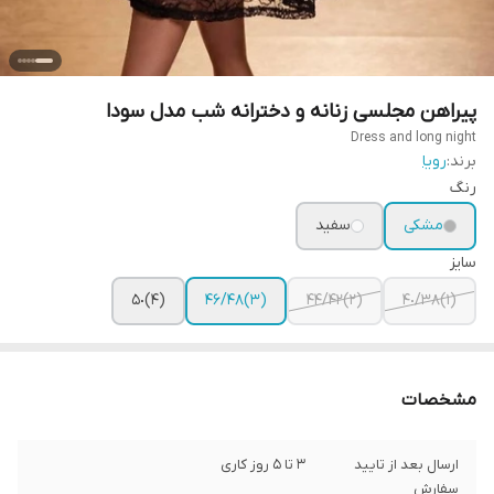
پیراهن مجلسی زنانه و دخترانه شب مدل سودا
Dress and long night
برند:
رویا
رنگ
مشکی
سفید
سایز
(۴)۵٠
(٣)۴۶/۴٨
(٢)۴٢/۴۴
(١)٣٨/۴٠
مشخصات
ارسال بعد از تایید
3 تا 5 روز کاری
سفارش