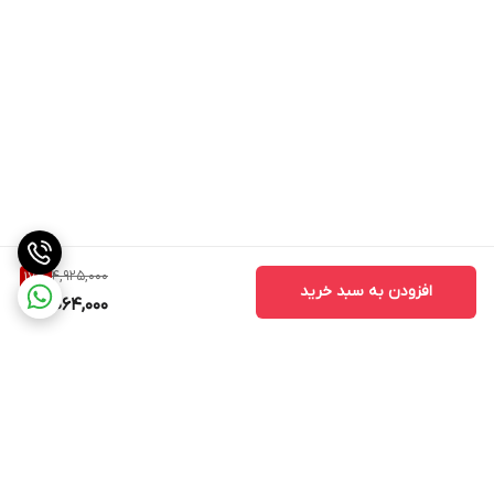
4,925,000
17
%
افزودن به سبد خرید
4,064,000