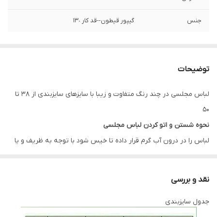
جنس
گیپور قیطون--قد کار ١٣٠
توضیحات
لباس مجلسی در چند رنگ متفاوت و زیبا با سایزهای سایزبندی از 38 تا
50
نحوه شستن و اتو کردن لباس مجلسی
لباس را در درون آب گرم قرار داده تا خیس شود با توجه به ظریف و یا
ضخیم بودن بافت پارچه مقداری پودر لباس شویی به آب گرم اضافه
کنید، لباس را به آرامی چنگ بزنید و دقت کنید به بافت پارچه آسیب
نقد و بررسی
وارد نشود چراکه دارای بافتی حساس است پس بهتر است در هوای آزاد
جدول سایزبندی
خشک شود لباس ها را در سایه خشک کنید به دور از نور خوشید این