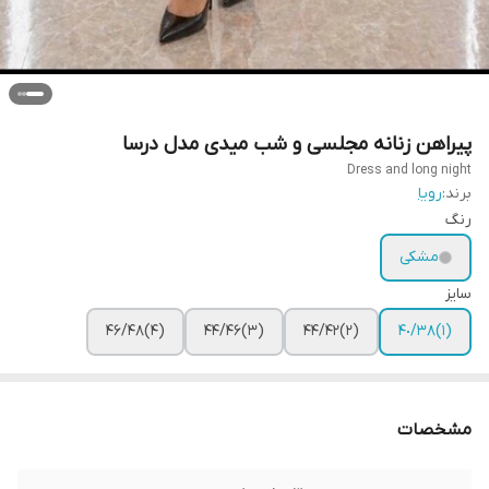
پیراهن زنانه مجلسی و شب میدی مدل درسا
Dress and long night
برند:
رویا
رنگ
مشکی
سایز
(۴)۴۶/۴٨
(٣)۴۴/۴۶
(٢)۴٢/۴۴
(١)٣٨/۴٠
مشخصات