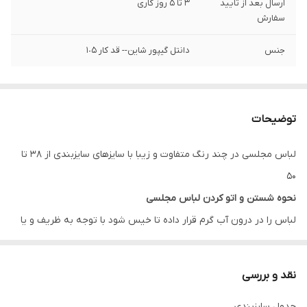
ارسال بعد از تایید
3 تا 5 روز کاری
سفارش
جنس
دانتل گیپور شاین-- قد کار ١٠۵
توضیحات
لباس مجلسی در چند رنگ متفاوت و زیبا با سایزهای سایزبندی از 38 تا
50
نحوه شستن و اتو کردن لباس مجلسی
لباس را در درون آب گرم قرار داده تا خیس شود با توجه به ظریف و یا
ضخیم بودن بافت پارچه مقداری پودر لباس شویی به آب گرم اضافه
کنید، لباس را به آرامی چنگ بزنید و دقت کنید به بافت پارچه آسیب
نقد و بررسی
وارد نشود چراکه دارای بافتی حساس است پس بهتر است در هوای آزاد
جدول سایزبندی