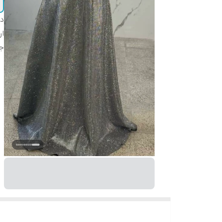
دس
ار
ج