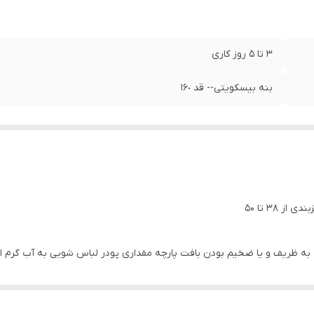
3 تا 5 روز کاری
بنه بیسکویتی-- قد ١۶٠
 38 تا 50
 به ظریف و یا ضخیم بودن بافت پارچه مقداری پودر لباس شویی به آب گرم اضا
است پس بهتر است در هوای آزاد خشک شود لباس ها را در سایه خشک کنید به
 قبل از هرکاری از تمیز بودن کف اتو اطمینان حاصل کنید، پارچه سفید نازکی روی ل