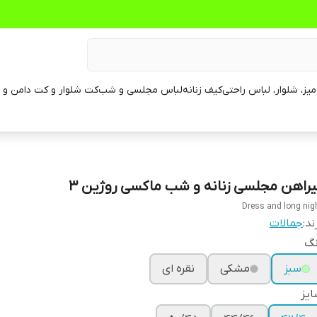
یز، شلوار، لباس راحتی
کیف زنانه
لباس مجلسی و شب
کت شلوار و کت دامن و م
یراهن مجلسی زنانه و شب ماکسی روژین ٣
Dress and long nig
ند:
جمالات
نگ
سبز
مشکی
نقره ای
یز