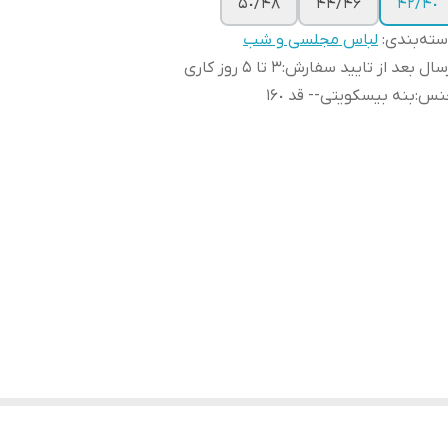
۴٨/۵٠
۴۴/۴۶
۴٠/۴٢
ته‌بندی
:
لباس مجلسی و شب
سال بعد از تایید سفارش
:
3 تا 5 روز کاری
نس
:
بنه بیسکویتی-- قد ١۶٠