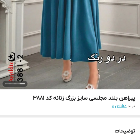
پیراهن بلند مجلسی سایز بزرگ زنانه کد 3881
برند:
ayyildiz
توضیحات