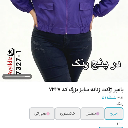
بامبر ژاکت زنانه سایز بزرگ کد 7327
برند:
ayyildiz
رنگ
آجری
بنفش
خاکستری
صورتی
سایز