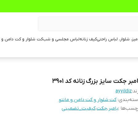
یز، شلوار، لباس راحتی
کیف زنانه
لباس مجلسی و شب
کت شلوار و کت دامن و م
مبر جکت سایز بزرگ زنانه کد 3901
ند:
ayyildiz
ته‌بندی
:
کت شلوار و کت دامن و مانتو
چسب‌ها :
بامبر
،
جکت
،
کیفیت_تضمینی