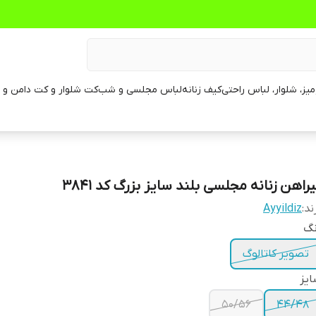
یز، شلوار، لباس راحتی
کیف زنانه
لباس مجلسی و شب
کت شلوار و کت دامن و م
راهن زنانه مجلسی بلند سایز بزرگ کد 3841
ند:
Ayyildiz
نگ
تصویر کاتالوگ
یز
50/56
44/48