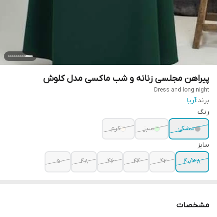
پیراهن مجلسی زنانه و شب ماکسی مدل کلوش
Dress and long night
برند:
آریا
رنگ
مشکی
سبز
کرم
سایز
۵٠
۴٨
۴۶
۴۴
۴٢
٣٨/۴٠
مشخصات