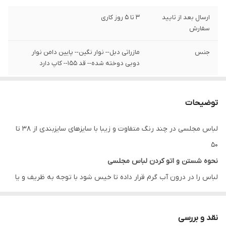
ارسال بعد از تایید
3 تا 5 روز کاری
سفارش
جنس
مازراتی دبل-- نوار نگین-- پایین دامن نوار
دوبی دوخته شده-- قد ١۵۵-- کاپ دارد
توضیحات
لباس مجلسی در چند رنگ متفاوت و زیبا با سایزهای سایزبندی از 38 تا
50
نحوه شستن و اتو کردن لباس مجلسی
لباس را در درون آب گرم قرار داده تا خیس شود با توجه به ظریف و یا
ضخیم بودن بافت پارچه مقداری پودر لباس شویی به آب گرم اضافه
کنید، لباس را به آرامی چنگ بزنید و دقت کنید به بافت پارچه آسیب
نقد و بررسی
وارد نشود چراکه دارای بافتی حساس است پس بهتر است در هوای آزاد