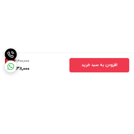
4,200,000
25
%
افزودن به سبد خرید
3,138,000
برگشت به بالا