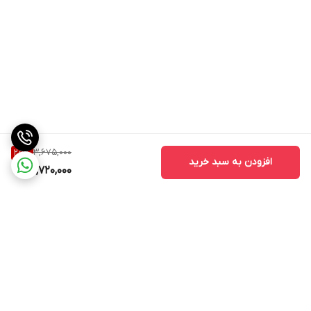
3,675,000
25
%
افزودن به سبد خرید
2,720,000