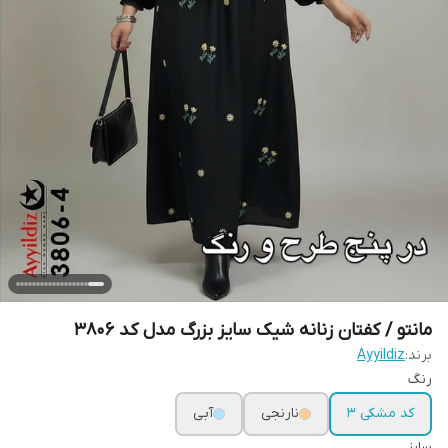
مانتو / کفتان زنانه شیک سایز بزرگ مدل کد 3806
برند:
Ayyildiz
رنگ
کد مشکی 3
نارنجی
آبی
سایز