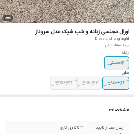
اورال مجلسی زنانه و شب شیک مدل سروناز
Dress and long night
برند:
ساقدوش
رنگ
مشکی
سایز
(٣)۴۴/۴۶
(٢)۴٠/۴٢
(١)٣۶/٣٨
مشخصات
ارسال بعد از تایید
3 تا 5 روز کاری