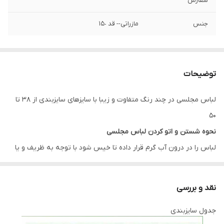
سفارش
جنس
مازراتی-- قد ١۵٠
توضیحات
لباس مجلسی در چند رنگ متفاوت و زیبا با سایزهای سایزبندی از 38 تا
50
نحوه شستن و اتو کردن لباس مجلسی
لباس را در درون آب گرم قرار داده تا خیس شود با توجه به ظریف و یا
ضخیم بودن بافت پارچه مقداری پودر لباس شویی به آب گرم اضافه
کنید، لباس را به آرامی چنگ بزنید و دقت کنید به بافت پارچه آسیب
نقد و بررسی
وارد نشود چراکه دارای بافتی حساس است پس بهتر است در هوای آزاد
جدول سایزبندی
خشک شود لباس ها را در سایه خشک کنید به دور از نور خوشید این