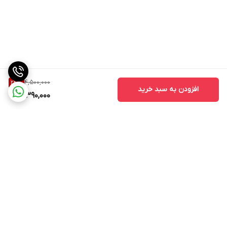
4,500,000
24
%
افزودن به سبد خرید
3,390,000
برگشت به بالا