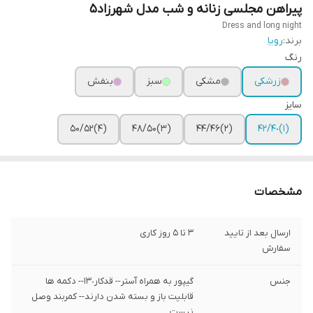
پیراهن مجلسی زنانه و شب مدل شهرزاد۵
Dress and long night
برند:
رویا
رنگ
زرشکی
مشکی
سبز
بنفش
سایز
(۴)۵۰/۵۲
(۳)۴۸/۵۰
(۲)۴۴/۴۶
(١)۴٠/۴٢
مشخصات
ارسال بعد از تایید
3 تا 5 روز کاری
سفارش
جنس
گیپور به همراه آستر-- قدکار١٣٠-- دکمه ها
قابلیت باز و بسته شدن دارند-- کمربند وصل
نیست