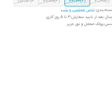
۴(۵٠/۵٢)
(٣)۴۶/۴٨
(٢)۴٢/۴۴
(١)٣٨/۴٠
ته‌بندی
:
لباس مجلسی و شب
سال بعد از تایید سفارش
:
3 تا 5 روز کاری
نس
:
پولک مخمل و تور حریر