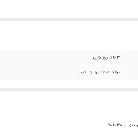
3 تا 5 روز کاری
پولک مخمل و تور حریر
 38 تا 50