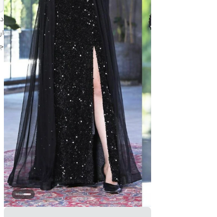
دس
ار
ج