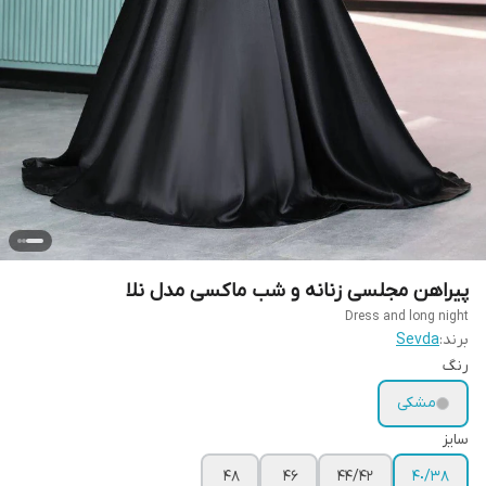
پیراهن مجلسی زنانه و شب ماکسی مدل نلا
Dress and long night
برند:
Sevda
رنگ
مشکی
سایز
۴٨
۴۶
۴٢/۴۴
٣٨/۴٠