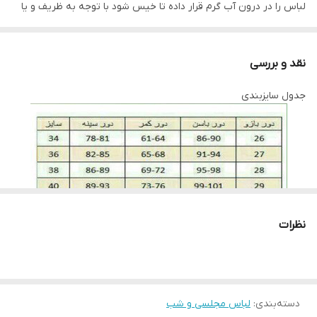
لباس را در درون آب گرم قرار داده تا خیس شود با توجه به ظریف و یا
ضخیم بودن بافت پارچه مقداری پودر لباس شویی به آب گرم اضافه
کنید، لباس را به آرامی چنگ بزنید و دقت کنید به بافت پارچه آسیب
نقد و بررسی
وارد نشود چراکه دارای بافتی حساس است پس بهتر است در هوای آزاد
جدول سایزبندی
خشک شود لباس ها را در سایه خشک کنید به دور از نور خوشید این
روش بسیار بهتری است. برای اتو کردن این نوع پارچه ها باید نکاتی را
نیز رعایت کنید، قبل از هرکاری از تمیز بودن کف اتو اطمینان حاصل کنید،
پارچه سفید نازکی روی لباس قرار داده و به آرامی با درجه کم اتو بزنید و
به مراتب درجه را بروی ارقام بیشتری تنظیم کنید. توجه کنید قسمت
های توری با درجه کم اتو شود.
نظرات
لطفا در ثبت سفارش سایز خود دقت نمایید
دسته‌بندی
:
لباس مجلسی و شب