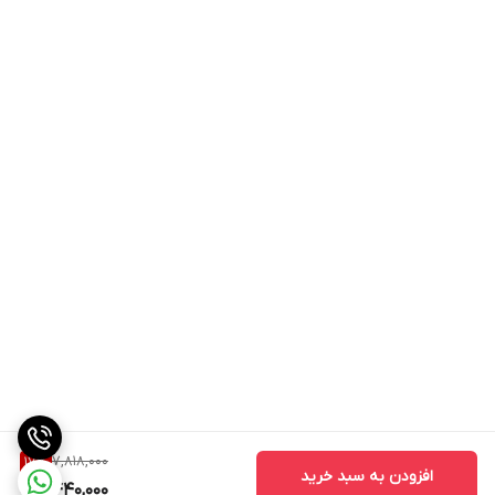
7,818,000
17
%
افزودن به سبد خرید
6,440,000