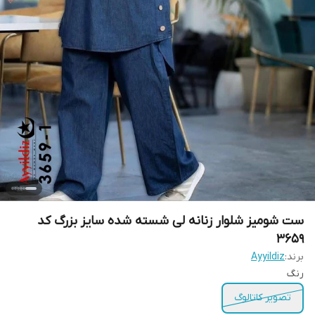
ست شومیز شلوار زنانه لی شسته شده سایز بزرگ کد
3659
برند:
Ayyildiz
رنگ
تصویر کاتالوگ