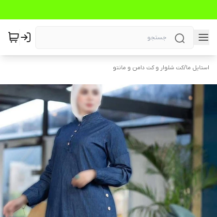
استایل ما
/
کت شلوار و کت دامن و مانتو