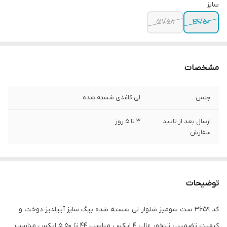
سایز
52/58
44/50
مشخصات
جنس
لی کاغذی شسته شده
ارسال بعد از تایید
3 تا 5 روز
سفارش
توضیحات
کد 3659 ست شومیز شلوار لی شسته شده بیگ سایز آییلدیز دوخت و
کیفیت تضمینی تنخور عالی ۴ ایکس مناسب ۴۴ تا ۵۰ ۵ ایکس مناسب