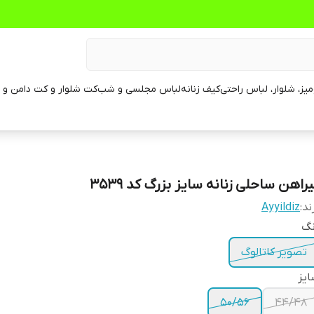
یز، شلوار، لباس راحتی
کیف زنانه
لباس مجلسی و شب
کت شلوار و کت دامن و م
راهن ساحلی زنانه سایز بزرگ کد ٣۵٣٩
ند:
Ayyildiz
نگ
تصویر کاتالوگ
یز
50/56
44/48