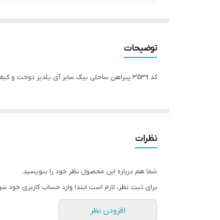
توضیحات
کد 3539 پیراهن ساحلی بیگ سایز آی یلدیز دوخت و کیفیت تضمینی تنخور عالی سایز 4 مناسب 44 تا 48 سایز 5 مناسب 50تا 56 جنس نخی سوپر لاکرا اعلا رنگ : تصویر کاتالوگ ارسال فوری
نظرات
شما هم درباره این محصول نظر خود را بنویسید.
برای ثبت نظر، لازم است ابتدا وارد حساب کاربری خود شو
افزودن نظر