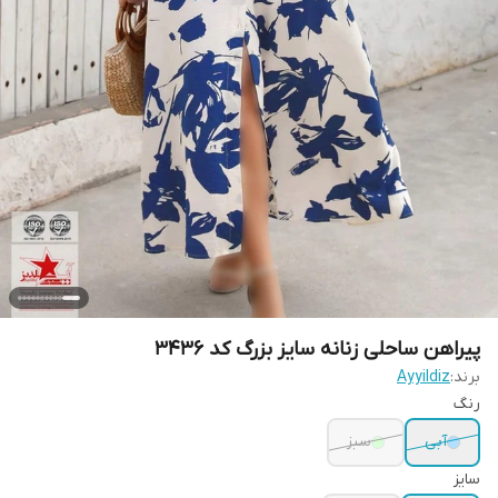
پیراهن ساحلی زنانه سایز بزرگ کد 3436
برند:
Ayyildiz
رنگ
آبی
سبز
سایز