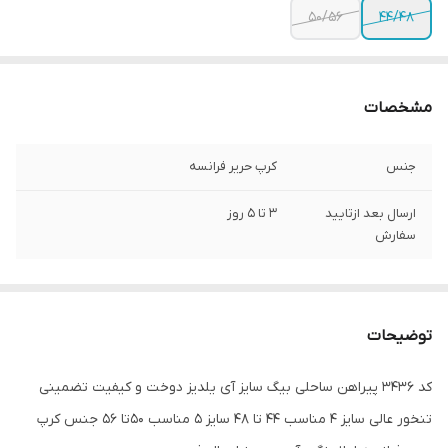
50/56
44/48
مشخصات
جنس
کرپ حریر فرانسه
ارسال بعد ازتایید
3 تا 5 روز
سفارش
توضیحات
کد 3436 پیراهن ساحلی بیگ سایز آی یلدیز دوخت و کیفیت تضمینی
تنخور عالی سایز 4 مناسب 44 تا 48 سایز 5 مناسب 50تا 56 جنس کرپ