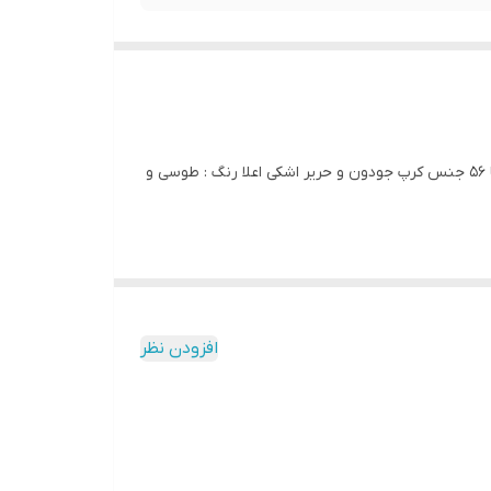
کد 3416 پیراهن مجلسی جلو گرهی بیگ سایز آی یلدیز دوخت و کیفیت تضمینی تنخور عالی سایز 4 مناسب 44 تا 48 سایز 5 مناسب 50تا 56 جنس کرپ جودون و حریر اشکی اعلا رنگ : طوسی و
افزودن نظر