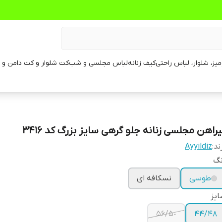
یز، شلوار، لباس راحتی
کیف زنانه
لباس مجلسی و شب
کت شلوار و کت دامن و م
یراهن مجلسی زنانه جلو گرهی سایز بزرگ کد 3416
ند:
Ayyildiz
نگ
طوسی
نسکافه ای
یز
۵٠/۵۶
۴۴/۴٨