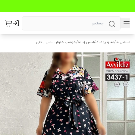
استایل ما
/
مد و پوشاک
/
لباس زنانه
/
شومیز، شلوار، لباس راحتی