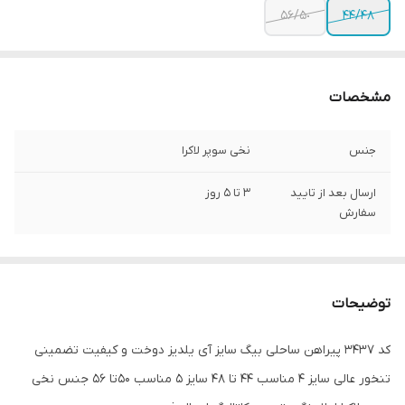
۵٠/۵۶
۴۴/۴٨
مشخصات
جنس
نخی سوپر لاکرا
ارسال بعد از تایید
٣ تا ۵ روز
سفارش
توضیحات
کد 3437 پیراهن ساحلی بیگ سایز آی یلدیز دوخت و کیفیت تضمینی
تنخور عالی سایز 4 مناسب 44 تا 48 سایز 5 مناسب 50تا 56 جنس نخی