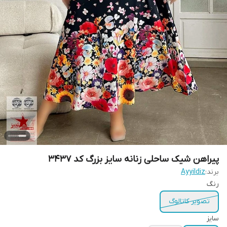
پیراهن شیک ساحلی زنانه سایز بزرگ کد ٣۴٣٧
برند:
Ayyildiz
رنگ
تصویر کاتالوگ
سایز