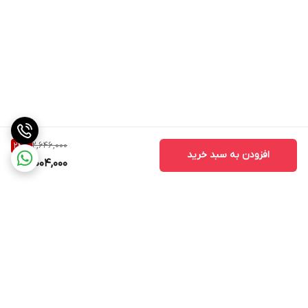
2,646,000
24
%
افزودن به سبد خرید
2,004,000
برگشت به بالا