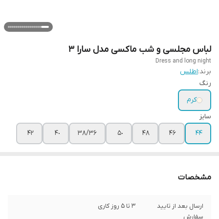
لباس مجلسی و شب ماکسی مدل سارا ٣
Dress and long night
برند:
اطلس
رنگ
کرم
سایز
۴٢
۴٠
٣۶/٣٨
۵٠
48
46
44
مشخصات
ارسال بعد از تایید
3 تا 5 روز کاری
سفارش