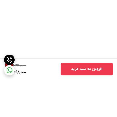
5,240,000
12
%
افزودن به سبد خرید
4,598,000