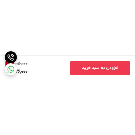
2,016,000
19
%
افزودن به سبد خرید
1,626,000
برگشت به بالا