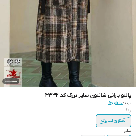
پالتو بارانی شانتون سایز بزرگ کد 3332
برند:
Ayyildiz
رنگ
تصویر کاتالوگ
سایز