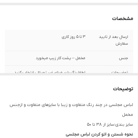
مشخصات
ارسال بعد از تایید
3 تا 5 روز کاری
سفارش
جنس
مخمل -- پشت کار زیپ میخورد
توضیحات
لطفا رنگ را بر مبنای غیر ژورنالی انتخاب کنید__
در صورت تمایل برای خرید کمربند ١۵٠ تومان به
هزینه اضافه میشود
توضیحات
لباس مجلسی در چند رنگ متفاوت و زیبا با سایزهای متفاوت و ازجنس
مخمل
سایز بندی:سایز از 38 تا 50
نحوه شستن و اتو کردن لباس مجلسی