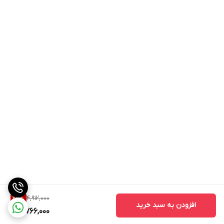
4,912,000
23
%
افزودن به سبد خرید
3,766,000