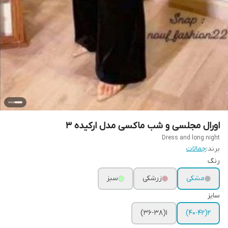
اورال مجلسی و شب ماکسی مدل ارکیده 3
Dress and long night
برند:
جمالات
رنگ
مشکی
زرشکی
سبز
سایز
1(36-38)
2(40-42)