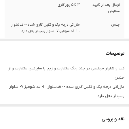
ارسال بعد از تایید
3 تا 5 روز کاری
سفارش
جنس
مازراتی درجه یک و نگین کاری شده -- قدشلوار
١٠٠- قد شومیز٧٠- شلوار زیپ از بغل دارد
توضیحات
کت و شلوار مجلسی در چند رنگ متفاوت و زیبا با سایزهای متفاوت و از
جنس
مازراتی درجه یک و نگین کاری شده -- قدشلوار ١٠٠- قد شومیز٧٠- شلوار
زیپ از بغل دارد
سایزبندی از 38 تا 50
نحوه شستن و اتو کردن لباس مجلسی
نقد و بررسی
لباس را در درون آب گرم قرار داده تا خیس شود با توجه به ظریف و یا