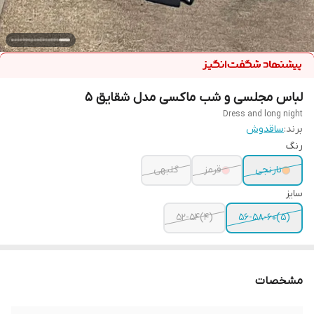
لباس مجلسی و شب ماکسی مدل شقایق ۵
Dress and long night
برند:
ساقدوش
رنگ
نارنجی
قرمز
گلبهی
سایز
(4)52-54
(5)56-58-60
مشخصات