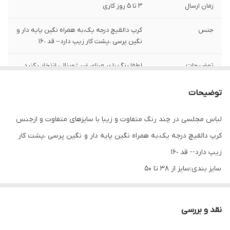
زمان ارسال
3 تا 5 روز کاری
جنس
کرپ دالقیچ درجه یک،به همراه نگین پایه دار و
نگین پرسی ،پشت کار زیپ دارد-- قد ١۶٠
توضیحات
لطفا رنگ را بر مبنای غیر ژورنالی انتخاب کنید__
توضیحات
لباس مجلسی در چند رنگ متفاوت و زیبا با سایزهای متفاوت و ازجنس
کرپ دالقیچ درجه یک،به همراه نگین پایه دار و نگین پرسی ،پشت کار
زیپ دارد-- قد ١۶٠
سایز بندی:سایز از 38 تا 50
نحوه شستن و اتو کردن لباس مجلسی
لباس را در درون آب گرم قرار داده تا خیس شود با توجه به ظریف و یا
نقد و بررسی
ضخیم بودن بافت پارچه مقداری پودر لباس شویی به آب گرم اضافه