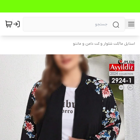
استایل ما
/
کت شلوار و کت دامن و مانتو