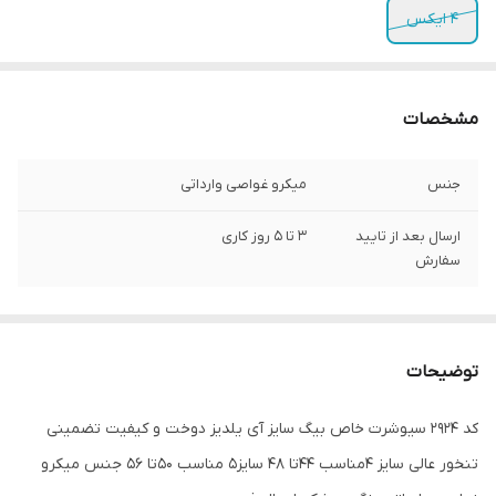
4 ایکس
مشخصات
جنس
میکرو غواصی وارداتی
ارسال بعد از تایید
3 تا 5 روز کاری
سفارش
توضیحات
کد 2924 سیوشرت خاص بیگ سایز آی یلدیز دوخت و کیفیت تضمینی
تنخور عالی سایز 4مناسب 44تا 48 سایز5 مناسب 50تا 56 جنس میکرو