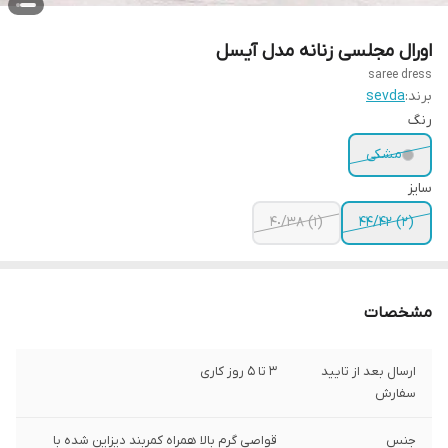
اورال مجلسی زنانه مدل آیسل
saree dress
برند:
sevda
رنگ
مشکی
سایز
(١) ٣٨/۴٠
(٢) ۴٢/۴۴
مشخصات
ارسال بعد از تایید
3 تا 5 روز کاری
سفارش
جنس
قواصی گرم بالا همراه کمربند دیزاین شده با