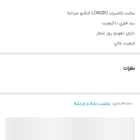
ساعت كلاسيك LONGBO لانگبو مردانه
بند فلزي با کیفیت
داراي تقویم روز شمار
كيفيت عالي
شيشه تراش
رنگ بندي دارد
نظرات
دارای 6 ماه گارانتی موتور و
دسته‌بندی
:
ساعت زنانه و مردانه