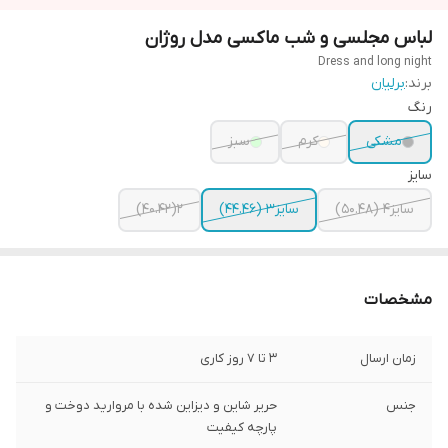
لباس مجلسی و شب ماکسی مدل روژان
Dress and long night
برند:
برلیان
رنگ
مشکی
کرم
سبز
سایز
سایز4 (50.48)
سایز3 (44.46)
2(40.42)
مشخصات
زمان ارسال
3 تا 7 روز کاری
جنس
حریر شاین و دیزاین شده با مروارید دوخت و
پارچه کیفیت