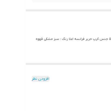
کد 2803 پیراهن مجلسی ساحلی بیگ سایز آی یلدیز دوخت و کیفیت تضمینی تنخور عالی سایز 4 مناسب 44 تا 48 سایز 5 مناسب 50 تا 56 جنس کرپ حریر فرانسه اعلا رنگ : سبز مشکی قهوه
افزودن نظر