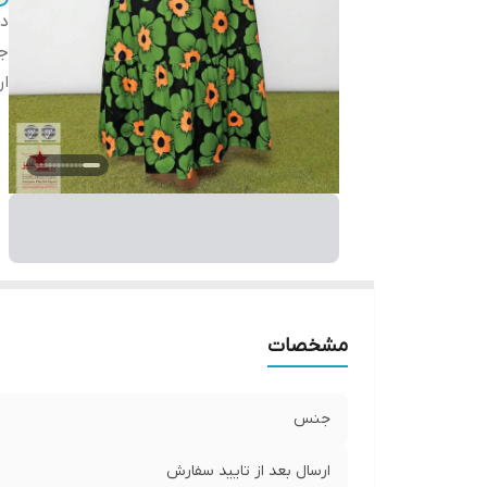
دس
ج
ار
مشخصات
جنس
ارسال بعد از تایید سفارش