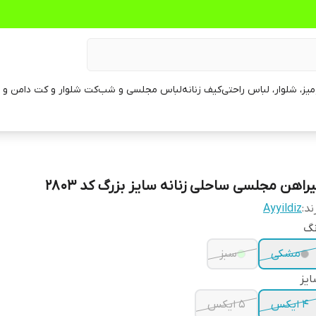
یز، شلوار، لباس راحتی
کیف زنانه
لباس مجلسی و شب
کت شلوار و کت دامن و م
یراهن مجلسی ساحلی زنانه سایز بزرگ کد 2803
ند:
Ayyildiz
نگ
مشکی
سبز
یز
4 ایکس
5 ایکس