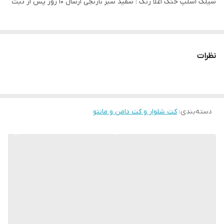
سیلک اسلپ خنک اعلا رنگ : سفید سبز نارنجی ارسال ۱۰ روز پس از ثبت
نظرات
دسته‌بندی
:
کت شلوار و کت دامن و مانتو