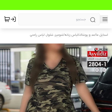
استایل ما
/
مد و پوشاک
/
لباس زنانه
/
شومیز، شلوار، لباس راحتی