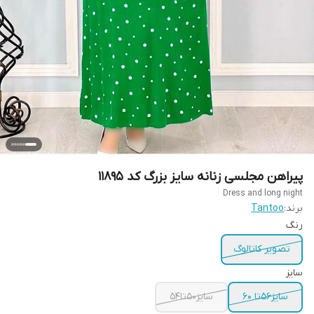
پیراهن مجلسی زنانه سایز بزرگ کد 11895
Dress and long night
برند:
Tantoo
رنگ
تصویر کاتالوگ
سایز
سایز56تا 60
سایز50تا54