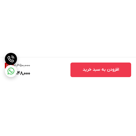
7,350,000
17
%
افزودن به سبد خرید
6,048,000
برگشت به بالا