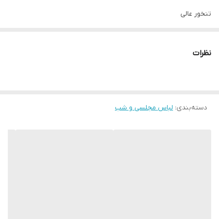
تنخور عالی
نظرات
سایز 4 مناسب 44 تا 48
سایز 5 مناسب 50 تا 56
دسته‌بندی
:
لباس مجلسی و شب
جنس کرپ حریر اعلا
رنگ : مشکی