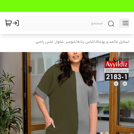
استایل ما
/
مد و پوشاک
/
لباس زنانه
/
شومیز، شلوار، لباس راحتی