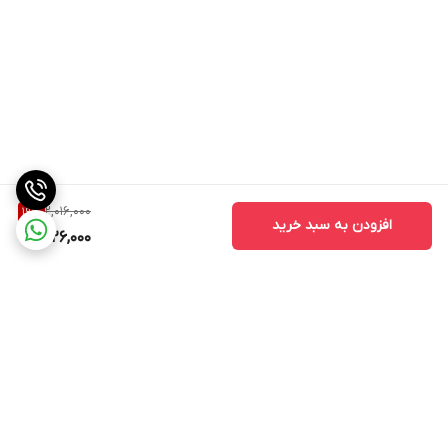
2,016,000
19
%
افزودن به سبد خرید
1,626,000
برگشت به بالا