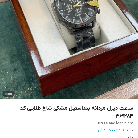
ساعت دیزل مردانه بنداستیل مشکی شاخ طلایی کد
369284
Dress and long night
برند:
فروشنده پوش
رنگ