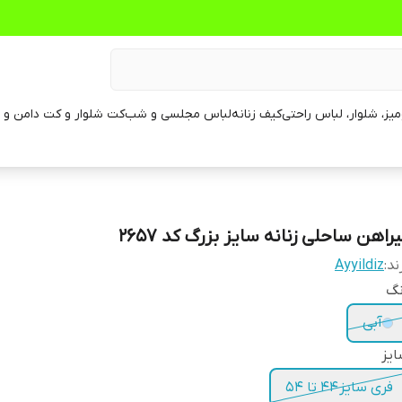
یز، شلوار، لباس راحتی
کیف زنانه
لباس مجلسی و شب
کت شلوار و کت دامن و م
راهن ساحلی زنانه سایز بزرگ کد 2657
ند:
Ayyildiz
نگ
آبی
یز
فری سایز ۴۴ تا ۵۴