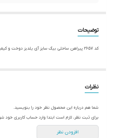
توضیحات
کد 2657 پیراهن ساحلی بیگ سایز آی یلدیز دوخت و کیفیت تضمینی تنخور عالی فری سایز مناسب 44 تا 54 جنس کرپ حریر فرانسه اعلا رنگ : خردلی ارسال 10 روز پس از ثبت
نظرات
شما هم درباره این محصول نظر خود را بنویسید.
برای ثبت نظر، لازم است ابتدا وارد حساب کاربری خود شو
افزودن نظر