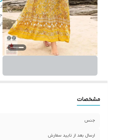
دس
ج
ار
مشخصات
جنس
ارسال بعد از تایید سفارش