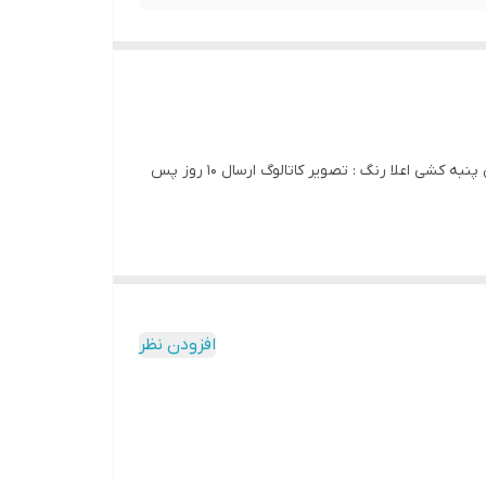
کد 2582 پیراهن مجلسی بیگ سایز آی یلدیز دوخت و کیفیت تضمینی تنخور عالی سایز 4 مناسب 44 تا 48 سایز 5 مناسب 50 تا 56 جنس پنبه کشی اعلا رنگ : تصویر کاتالوگ ارسال 10 روز پس
افزودن نظر