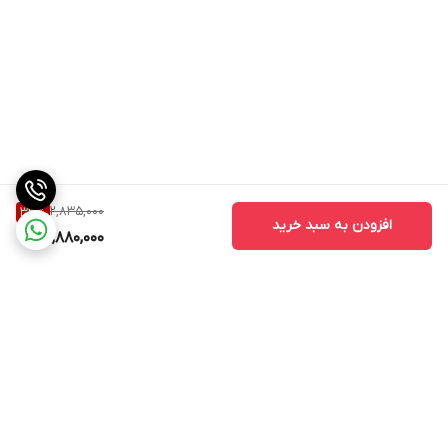
2,835,000
33
%
افزودن به سبد خرید
1,880,000
برگشت به بالا