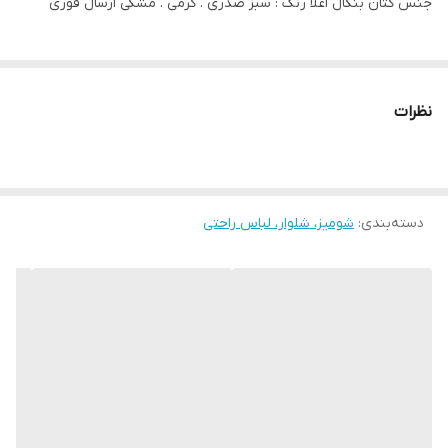
جنس کتان بنکال اعلا رنگ : سبز صدری . کرمی . مشکی ارسال فوری
نظرات
دسته‌بندی
:
شومیز، شلوار، لباس راحتی