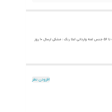
کد 7113 بلوز دامن مجلسی سه گل بیگ سایز آییلدیز دوخت و کیفیت تضمینی تنخور عالی ۴ ایکس مناسب ۴۴ تا ۵۰ ۵ ایکس مناسب ۵۲ تا ۵۶ جنس لمه وارداتی اعلا رنگ : مشکی ارسال 10 روز
افزودن نظر