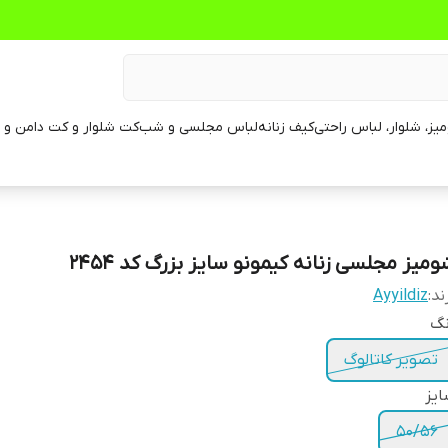
یز، شلوار، لباس راحتی
کیف زنانه
لباس مجلسی و شب
کت شلوار و کت دامن و م
ومیز مجلسی زنانه کیمونو سایز بزرگ کد 2454
ند:
Ayyildiz
نگ
تصویر کاتالوگ
یز
50/56