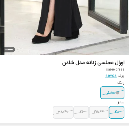
اورال مجلسی زنانه مدل شادن
saree dress
برند:
sevda
رنگ
مشکی
سایز
38/40
46
42/44
48