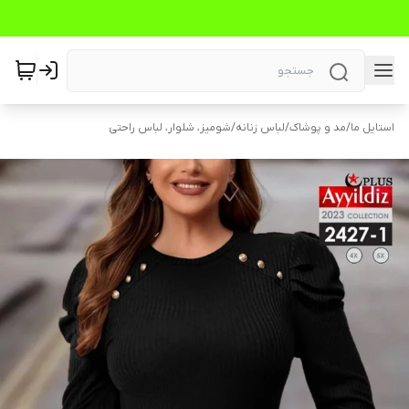
استایل ما
/
مد و پوشاک
/
لباس زنانه
/
شومیز، شلوار، لباس راحتی